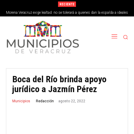
RECIENTE
Morena Veracruz exige lealtad: no se tolerará a quienes dan la espalda a ideales
de la 4T
Boca del Río brinda apoyo
jurídico a Jazmín Pérez
agosto 22, 2022
Redacción
Municipios