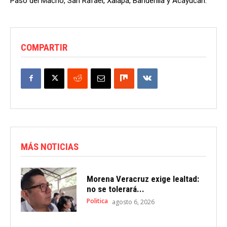
Paso del Macho, San Rafael, Xalapa, Banderilla y Acayucan.
COMPARTIR
MÁS NOTICIAS
Morena Veracruz exige lealtad:
no se tolerará...
Politica
agosto 6, 2026