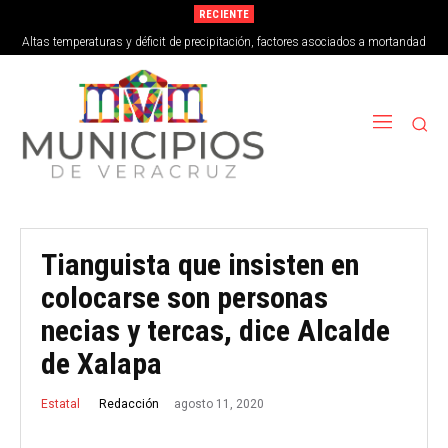
RECIENTE
Altas temperaturas y déficit de precipitación, factores asociados a mortandad
de peces en Vega de Alatorre
Tianguista que insisten en
colocarse son personas
necias y tercas, dice Alcalde
de Xalapa
agosto 11, 2020
Redacción
Estatal