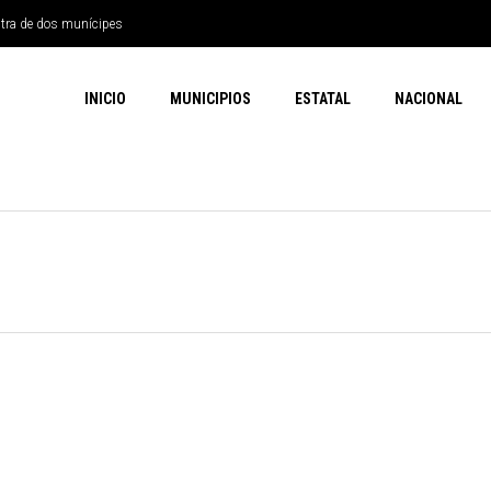
ntra de dos munícipes
sticos: clases inician el 2 de
INICIO
MUNICIPIOS
ESTATAL
NACIONAL