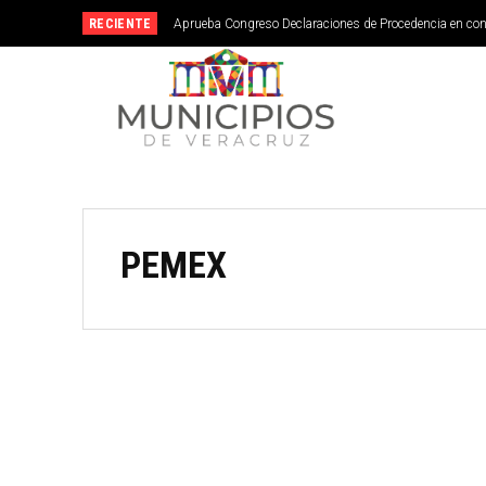
RECIENTE
Aprueba Congreso Declaraciones de Procedencia en co
Veracruz abrirá su primera Escuela de Servicios Turí
septiembre
PEMEX