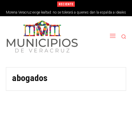
RECIENTE
Morena Veracruz exige lealtad: no se tolerará a quienes dan la espalda a ideales
de la 4T
abogados