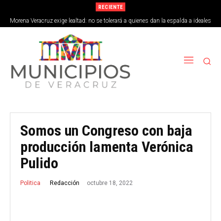
RECIENTE
Morena Veracruz exige lealtad: no se tolerará a quienes dan la espalda a ideales
de la 4T
Somos un Congreso con baja
producción lamenta Verónica
Pulido
octubre 18, 2022
Redacción
Politica