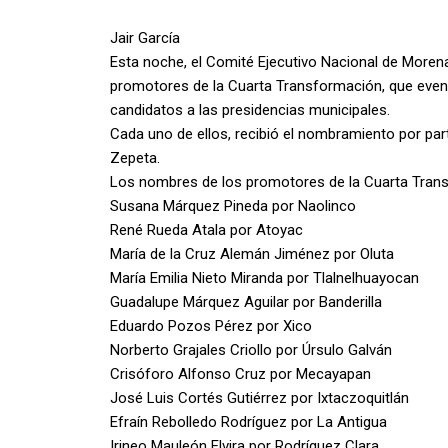
Jair García
Esta noche, el Comité Ejecutivo Nacional de Morena
promotores de la Cuarta Transformación, que even
candidatos a las presidencias municipales.
Cada uno de ellos, recibió el nombramiento por par
Zepeta.
Los nombres de los promotores de la Cuarta Transf
Susana Márquez Pineda por Naolinco
René Rueda Atala por Atoyac
María de la Cruz Alemán Jiménez por Oluta
María Emilia Nieto Miranda por Tlalnelhuayocan
Guadalupe Márquez Aguilar por Banderilla
Eduardo Pozos Pérez por Xico
Norberto Grajales Criollo por Úrsulo Galván
Crisóforo Alfonso Cruz por Mecayapan
José Luis Cortés Gutiérrez por Ixtaczoquitlán
Efraín Rebolledo Rodríguez por La Antigua
Irineo Mauleón Elvira por Rodríguez Clara