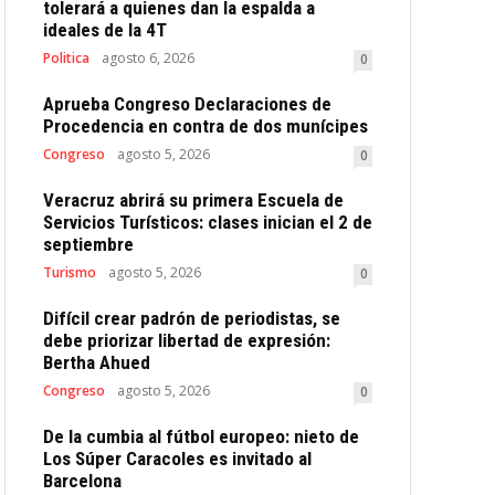
tolerará a quienes dan la espalda a
ideales de la 4T
Politica
agosto 6, 2026
0
Aprueba Congreso Declaraciones de
Procedencia en contra de dos munícipes
Congreso
agosto 5, 2026
0
Veracruz abrirá su primera Escuela de
Servicios Turísticos: clases inician el 2 de
septiembre
Turismo
agosto 5, 2026
0
Difícil crear padrón de periodistas, se
debe priorizar libertad de expresión:
Bertha Ahued
Congreso
agosto 5, 2026
0
De la cumbia al fútbol europeo: nieto de
Los Súper Caracoles es invitado al
Barcelona