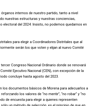
órganos internos de nuestro partido, tanto a nivel
do nuestras estructuras y nuestras conciencias,
o electoral del 2024. Insisto, no podemos quedarnos en
tritales para elegir a Coordinadores Distritales que al
ormente serán los que voten y elijan al nuevo Comité
el tercer Congreso Nacional Ordinario donde se renovará
el Comité Ejecutivo Nacional (CEN), con excepción de la
eriodo concluye hasta agosto del 2023.
án los documentos básicos de Morena para adecuarlos a
, reforzando los valores de “no mentir”, “no robar” y “no
todo de encuesta para elegir a quienes representen
 sólo un método de selección, es el principio de que en