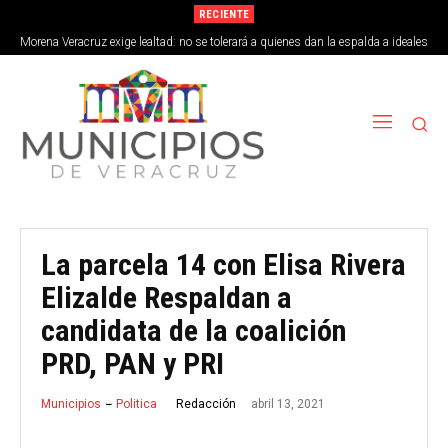
RECIENTE
Morena Veracruz exige lealtad: no se tolerará a quienes dan la espalda a ideales
de la 4T
La parcela 14 con Elisa Rivera
Elizalde Respaldan a
candidata de la coalición
PRD, PAN y PRI
abril 13, 2021
Redacción
Municipios
Politica