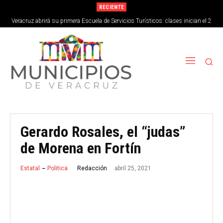
RECIENTE
Veracruz abrirá su primera Escuela de Servicios Turísticos: clases inician el 2
de septiembre
Gerardo Rosales, el “judas”
de Morena en Fortín
abril 25, 2021
Redacción
Estatal
Politica