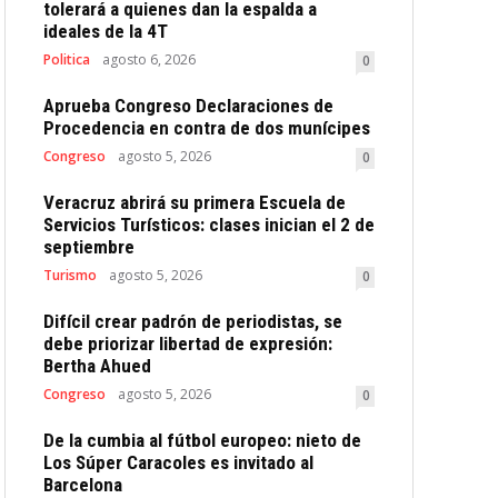
tolerará a quienes dan la espalda a
ideales de la 4T
Politica
agosto 6, 2026
0
Aprueba Congreso Declaraciones de
Procedencia en contra de dos munícipes
Congreso
agosto 5, 2026
0
Veracruz abrirá su primera Escuela de
Servicios Turísticos: clases inician el 2 de
septiembre
Turismo
agosto 5, 2026
0
Difícil crear padrón de periodistas, se
debe priorizar libertad de expresión:
Bertha Ahued
Congreso
agosto 5, 2026
0
De la cumbia al fútbol europeo: nieto de
Los Súper Caracoles es invitado al
Barcelona