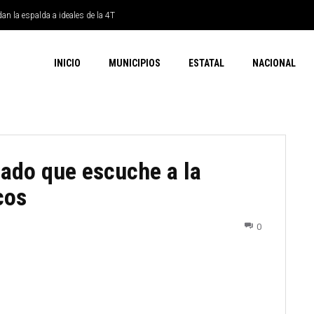
dan la espalda a ideales de la 4T
INICIO
MUNICIPIOS
ESTATAL
NACIONAL
tado que escuche a la
cos
0