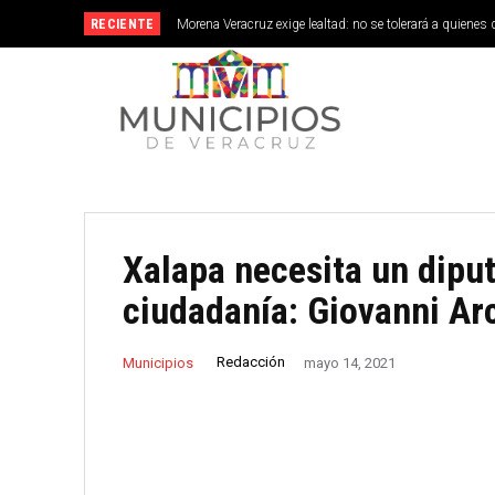
RECIENTE
Morena Veracruz exige lealtad: no se tolerará a quienes 
Xalapa necesita un dipu
ciudadanía: Giovanni Ar
Redacción
Municipios
mayo 14, 2021