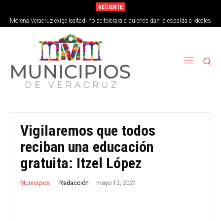
RECIENTE
Morena Veracruz exige lealtad: no se tolerará a quienes dan la espalda a ideales
de la 4T
Vigilaremos que todos
reciban una educación
gratuita: Itzel López
mayo 12, 2021
Redacción
Municipios