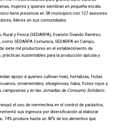
ígenas, mujeres y quienes siembran en pequeña escala.
nico
tiene presencia en 58 municipios con 127 asesores
adores, líderes en sus comunidades.
rio, Rural y Pesca (SEDARPA), Evaristo Ovando Ramírez,
dades, como SEDARPA Comunica, SEDARPA en Campo,
e siete mil productores en el establecimiento de
, prácticas sustentables para la producción apícola y
ndan apoyo a quienes cultivan maíz, hortalizas, frutas
 pecuarios, ornamentales, oleaginosas, haba, frutos rojos y
las campesinas y en las
Jornadas de Consumo Solidario
.
inuyó el uso de ivermectina en el control de parásitos;
ementó sus ingresos por diversificación al elaborar
te, 74% produce hasta un 40% de los alimentos que