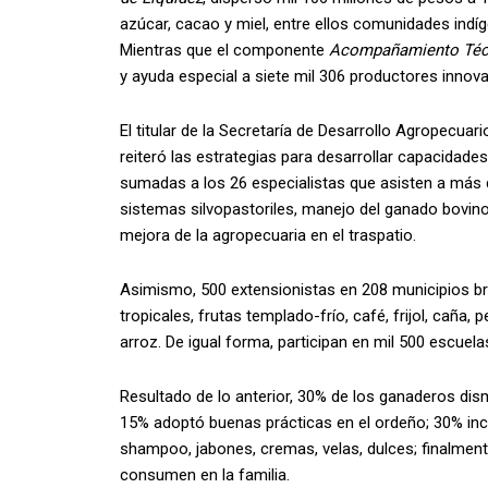
azúcar, cacao y miel, entre ellos comunidades ind
Mientras que el componente
Acompañamiento Téc
y ayuda especial a siete mil 306 productores innov
El titular de la Secretaría de Desarrollo Agropecua
reiteró las estrategias para desarrollar capaci
sumadas a los 26 especialistas que asisten a más d
sistemas silvopastoriles, manejo del ganado bovino
mejora de la agropecuaria en el traspatio.
Asimismo, 500 extensionistas en 208 municipios bri
tropicales, frutas templado-frío, café, frijol, caña,
arroz. De igual forma, participan en mil 500 escue
Resultado de lo anterior, 30% de los ganaderos dism
15% adoptó buenas prácticas en el ordeño; 30% incr
shampoo, jabones, cremas, velas, dulces; finalmen
consumen en la familia.