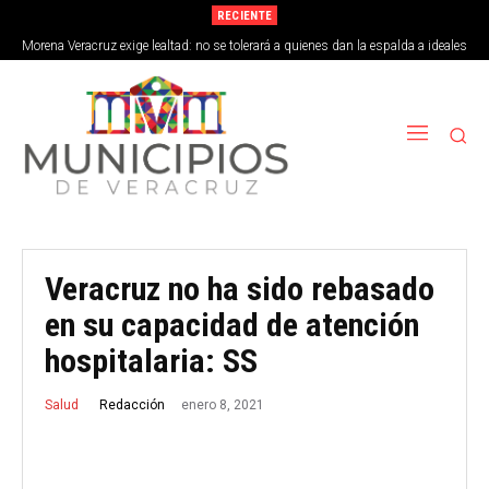
RECIENTE
Morena Veracruz exige lealtad: no se tolerará a quienes dan la espalda a ideales
de la 4T
Veracruz no ha sido rebasado
en su capacidad de atención
hospitalaria: SS
enero 8, 2021
Redacción
Salud