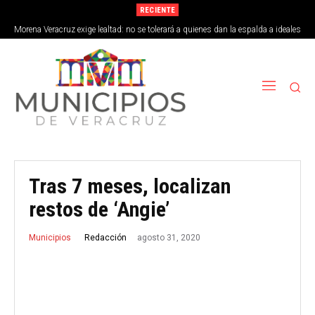
RECIENTE
Morena Veracruz exige lealtad: no se tolerará a quienes dan la espalda a ideales
de la 4T
Tras 7 meses, localizan
restos de ‘Angie’
agosto 31, 2020
Redacción
Municipios