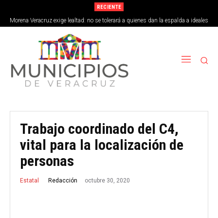
RECIENTE
Morena Veracruz exige lealtad: no se tolerará a quienes dan la espalda a ideales
de la 4T
Trabajo coordinado del C4,
vital para la localización de
personas
octubre 30, 2020
Redacción
Estatal