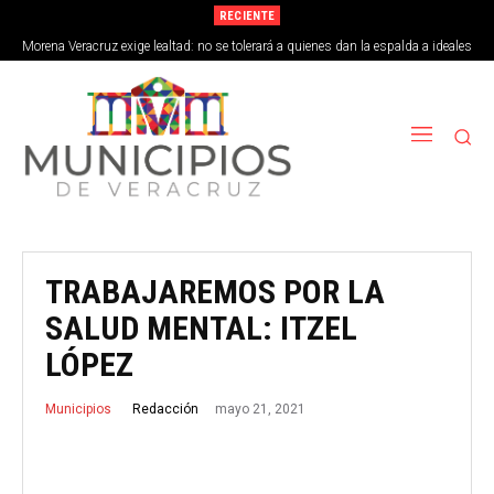
RECIENTE
Morena Veracruz exige lealtad: no se tolerará a quienes dan la espalda a ideales
de la 4T
TRABAJAREMOS POR LA
SALUD MENTAL: ITZEL
LÓPEZ
mayo 21, 2021
Redacción
Municipios