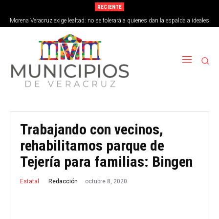
RECIENTE
Morena Veracruz exige lealtad: no se tolerará a quienes dan la espalda a ideales
de la 4T
Trabajando con vecinos,
rehabilitamos parque de
Tejería para familias: Bingen
octubre 8, 2020
Redacción
Estatal