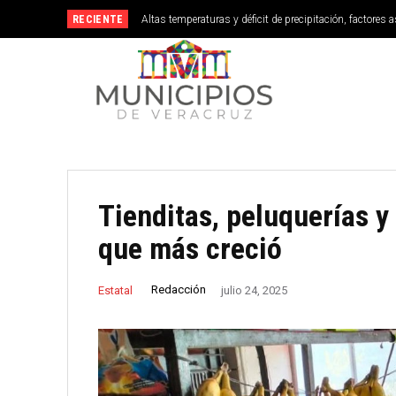
RECIENTE
Altas temperaturas y déficit de precipitación, factore
Vega de Alatorre
Tienditas, peluquerías y
que más creció
Redacción
Estatal
julio 24, 2025