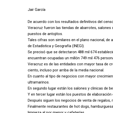
Jair García
De acuerdo con los resultados definitivos del cen
Veracruz fueron las tiendas de abarrotes, salones 
puestos de antojitos.
Tales cifras son similares en el plano nacional, de
de Estadística y Geografía (INEGI).
Se precisó que se detectaron 488 mil 674 establec
encuentran ocupadas un millón 749 mil 476 person
Veracruz es de las entidades con mayor tasa de c
ciento, incluso por arriba de la media nacional.
En cuanto al tipo de negocios con mayor crecimient
ultramarinos.
En segundo lugar están los salones y clinicas de be
Y en tercer lugar están los puestos de elaboración 
Después siguen los negocios de venta de regalos, r
Finalmente restaurantes de hot dogs, hamburguesas 
limpieza al por menor y cafeterías.