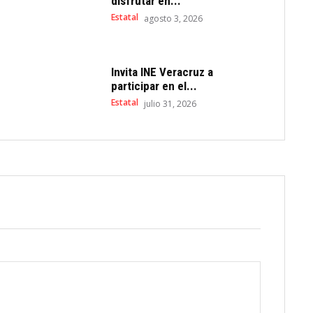
disfrutar en...
Estatal
agosto 3, 2026
Invita INE Veracruz a
participar en el...
Estatal
julio 31, 2026