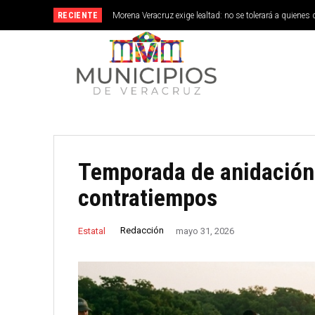
RECIENTE
Morena Veracruz exige lealtad: no se tolerará a quienes 
Temporada de anidación 
contratiempos
Redacción
Estatal
mayo 31, 2026