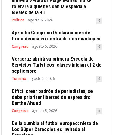
Morena Veracruz exige lealtad: no se
tolerará a quienes dan la espalda a
ideales de la 4T
Politica
agosto 6, 2026
0
Aprueba Congreso Declaraciones de
Procedencia en contra de dos munícipes
Congreso
agosto 5, 2026
0
Veracruz abrirá su primera Escuela de
Servicios Turísticos: clases inician el 2 de
septiembre
Turismo
agosto 5, 2026
0
Difícil crear padrón de periodistas, se
debe priorizar libertad de expresión:
Bertha Ahued
Congreso
agosto 5, 2026
0
De la cumbia al fútbol europeo: nieto de
Los Súper Caracoles es invitado al