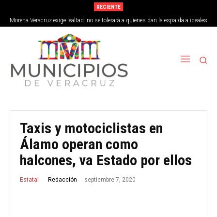
RECIENTE
Morena Veracruz exige lealtad: no se tolerará a quienes dan la espalda a ideales
de la 4T
Taxis y motociclistas en
Álamo operan como
halcones, va Estado por ellos
septiembre 7, 2020
Redacción
Estatal