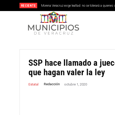
RECIENTE
Morena Veracruz exige lealtad: no se tolerará a quienes 
SSP hace llamado a juec
que hagan valer la ley
Redacción
Estatal
octubre 1, 2020