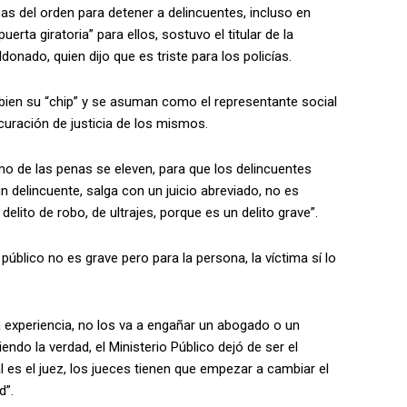
as del orden para detener a delincuentes, incluso en
uerta giratoria” para ellos, sostuvo el titular de la
onado, quien dijo que es triste para los policías.
bien su “chip” y se asuman como el representante social
curación de justicia de los mismos.
o de las penas se eleven, para que los delincuentes
un delincuente, salga con un juicio abreviado, no es
elito de robo, de ultrajes, porque es un delito grave”.
o público no es grave pero para la persona, la víctima sí lo
n experiencia, no los va a engañar un abogado o un
ndo la verdad, el Ministerio Público dejó de ser el
l es el juez, los jueces tienen que empezar a cambiar el
d”.