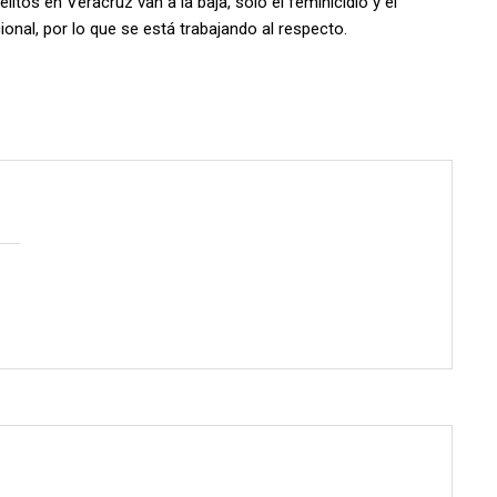
itos en Veracruz van a la baja, solo el feminicidio y el
onal, por lo que se está trabajando al respecto.