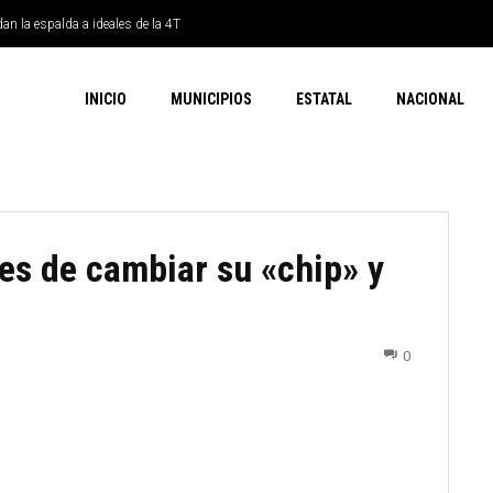
dan la espalda a ideales de la 4T
INICIO
MUNICIPIOS
ESTATAL
NACIONAL
es de cambiar su «chip» y
0