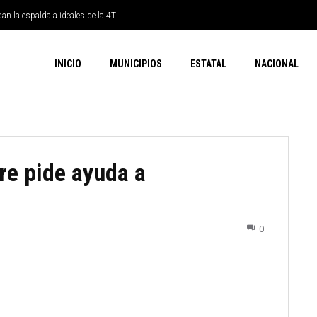
dan la espalda a ideales de la 4T
INICIO
MUNICIPIOS
ESTATAL
NACIONAL
re pide ayuda a
0