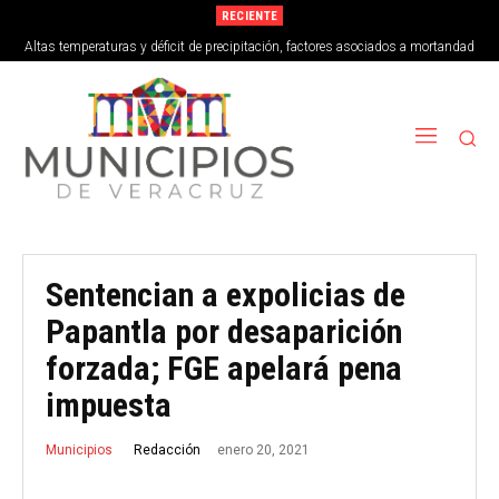
RECIENTE
Altas temperaturas y déficit de precipitación, factores asociados a mortandad
de peces en Vega de Alatorre
Sentencian a expolicias de
Papantla por desaparición
forzada; FGE apelará pena
impuesta
enero 20, 2021
Redacción
Municipios