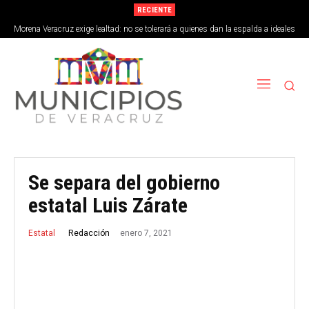
RECIENTE
Morena Veracruz exige lealtad: no se tolerará a quienes dan la espalda a ideales
de la 4T
Se separa del gobierno
estatal Luis Zárate
enero 7, 2021
Redacción
Estatal