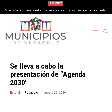
RECIENTE
Morena Veracruz exige lealtad: no se tolerará a quienes dan la espalda a ideales
de la 4T
Se lleva a cabo la
presentación de “Agenda
2030″
agosto 26, 2020
Redacción
Estatal