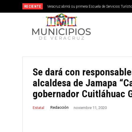
RECIENTE
Veracruz abrirá su primera Escuela de Servicios Turístic
septiembre
Se dará con responsables
alcaldesa de Jamapa “Ca
gobernador Cuitláhuac 
Redacción
Estatal
noviembre 11, 2020