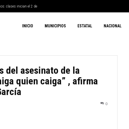
os: clases inician el 2 de
INICIO
MUNICIPIOS
ESTATAL
NACIONAL
 del asesinato de la
iga quien caiga” , afirma
García
0