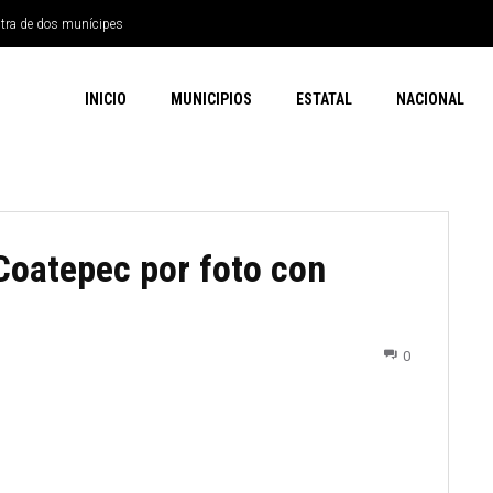
ntra de dos munícipes
INICIO
MUNICIPIOS
ESTATAL
NACIONAL
 Coatepec por foto con
0