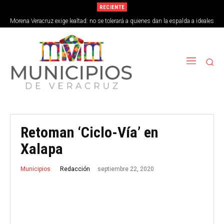
RECIENTE
Morena Veracruz exige lealtad: no se tolerará a quienes dan la espalda a ideales
de la 4T
Retoman ‘Ciclo-Vía’ en
Xalapa
septiembre 22, 2020
Redacción
Municipios