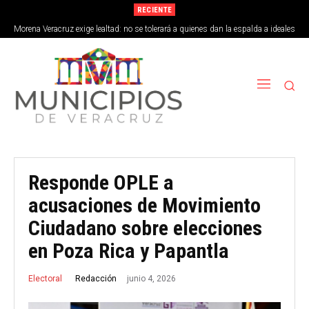
RECIENTE
Morena Veracruz exige lealtad: no se tolerará a quienes dan la espalda a ideales
de la 4T
Responde OPLE a
acusaciones de Movimiento
Ciudadano sobre elecciones
en Poza Rica y Papantla
junio 4, 2026
Redacción
Electoral