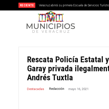
RECIENTE
Veracruz abrirá su primera Escuela de Servicios Turístic
septiembre
Rescata Policía Estatal 
Garay privada ilegalment
Andrés Tuxtla
Redacción
Destacadas
mayo 16, 2021