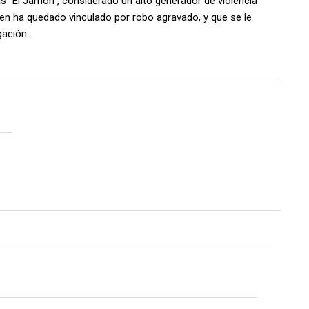
as “El Jamón”, considerado un alto generador de violencia
en ha quedado vinculado por robo agravado, y que se le
gación.