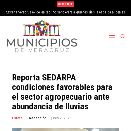
RECIENTE
Morena Veracruz exige lealtad: no se tolerará a quienes dan la espalda a ideales
de la 4T
Reporta SEDARPA
condiciones favorables para
el sector agropecuario ante
abundancia de lluvias
junio 2, 2026
Redacción
Estatal