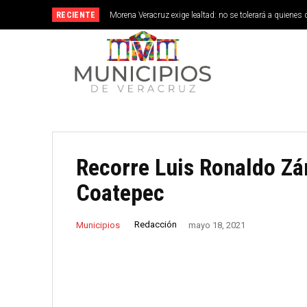
RECIENTE
Morena Veracruz exige lealtad: no se tolerará a quienes 
Recorre Luis Ronaldo Zá
Coatepec
Redacción
Municipios
mayo 18, 2021