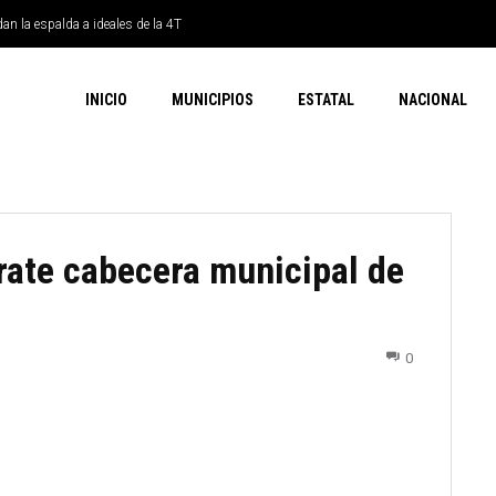
dan la espalda a ideales de la 4T
INICIO
MUNICIPIOS
ESTATAL
NACIONAL
rate cabecera municipal de
0