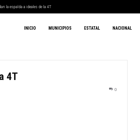
dan la espalda a ideales de la 4T
INICIO
MUNICIPIOS
ESTATAL
NACIONAL
a 4T
0