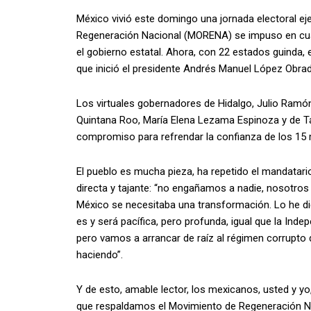
México vivió este domingo una jornada electoral eje
Regeneración Nacional (MORENA) se impuso en cuatr
el gobierno estatal. Ahora, con 22 estados guinda, e
que inició el presidente Andrés Manuel López Obrad
Los virtuales gobernadores de Hidalgo, Julio Ram
Quintana Roo, María Elena Lezama Espinoza y de Ta
compromiso para refrendar la confianza de los 15 
El pueblo es mucha pieza, ha repetido el mandatar
directa y tajante: “no engañamos a nadie, nosotro
México se necesitaba una transformación. Lo he di
es y será pacífica, pero profunda, igual que la Inde
pero vamos a arrancar de raíz al régimen corrupto de
haciendo”.
Y de esto, amable lector, los mexicanos, usted y y
que respaldamos el Movimiento de Regeneración Nac