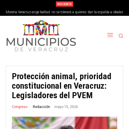
RECIENTE
Morena Veracruz exige lealtad: no se tolerará a quienes dan la espalda a ideales
de la 4T
Protección animal, prioridad
constitucional en Veracruz:
Legisladores del PVEM
mayo 15, 2026
Redacción
Congreso