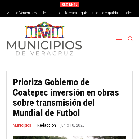
RECIENTE
Morena Veracruz exige lealtad: no se tolerará a quienes dan la espalda a ideales
de la 4T
Prioriza Gobierno de
Coatepec inversión en obras
sobre transmisión del
Mundial de Futbol
junio 10, 2026
Redacción
Municipios