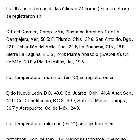
Las lluvias máximas de las últimas 24 horas (en milímetros)
se registraron en:
Cd. del Carmen, Camp., 55.6; Planta de bombeo 1 de La
Cangrejera, Ver., 50.5; El Triunfo, Chis., 32.6; San Antonio, Dgo.,
32.0; Pahuatlán del Valle, Pue., 29.5; La Purisima, Gto., 28.8;
Sierra La Laguna, B.C.S., 24.8; Planta Abasolo (SACMEX), Cd.
de Méx., 20.8 y Río Toamtlán, Jal., 19.6.
Las temperaturas máximas (en °C) se registraron en:
Ejido Nuevo León, B.C., 43.6; Cd. Juárez, Chih., 41.4; Altar, Son.,
41.0; Cd. Constitución, B.C.S., 39.7; Soto La Marina, Tamps.,
36.7 y Aeropuerto, Cd. de Méx., 24.0.
Las temperaturas mínimas (en °C) se registraron en:
Altzomoni, Edo. de Méx., 3.4; Mariposa Monarca I (Senguio),