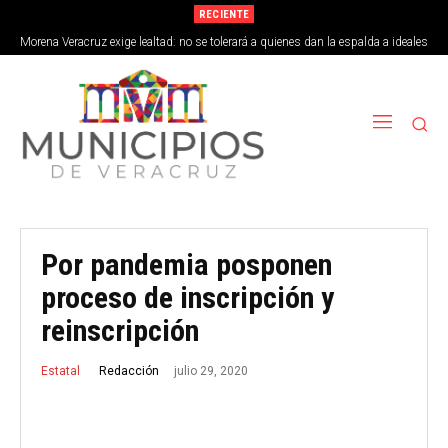
RECIENTE
Morena Veracruz exige lealtad: no se tolerará a quienes dan la espalda a ideales
de la 4T
Por pandemia posponen
proceso de inscripción y
reinscripción
julio 29, 2020
Redacción
Estatal