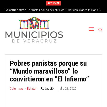
RECIENTE
Veracruz abrirá su primera Escuela de Servicios Turísticos: clases inician el 2
de septiembre
Pobres panistas porque su
“Mundo maravilloso” lo
convirtieron en “El Infierno”
julio 21, 2020
Redacción
Columnas
Estatal