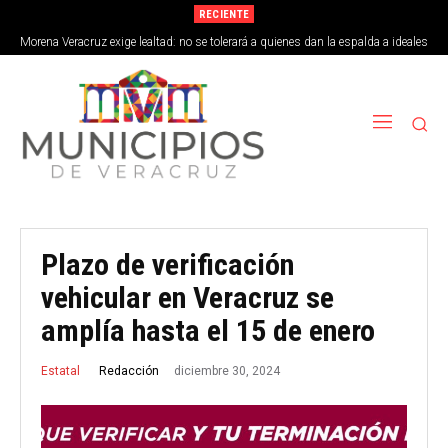
RECIENTE
Morena Veracruz exige lealtad: no se tolerará a quienes dan la espalda a ideales
de la 4T
Plazo de verificación
vehicular en Veracruz se
amplía hasta el 15 de enero
diciembre 30, 2024
Redacción
Estatal