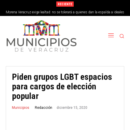
RECIENTE
Morena Veracruz exige lealtad: no se tolerará a quienes dan la espalda a ideales
de la 4T
Piden grupos LGBT espacios
para cargos de elección
popular
diciembre 15, 2020
Redacción
Municipios