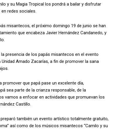
lo y su Magia Tropical los pondrá a bailar y disfrutar
 en redes sociales.
papás misantecos, el próximo domingo 19 de junio se han
untamiento que encabeza Javier Hernández Candanedo, y
lo.
a la presencia de los papás misantecos en el evento
la Unidad Amado Zacarías, a fin de promover la sana
ijos.
ra promover que papá pase un excelente día,
á sea parte de la crianza responsable, de la
e nos vamos a enfocar en actividades que promuevan los
rnández Castillo.
 preparó también un evento artístico totalmente gratuito,
aroma” así como de los músicos misantecos “Camilo y su