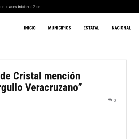
os: clases inician el 2 de
INICIO
MUNICIPIOS
ESTATAL
NACIONAL
 de Cristal mención
rgullo Veracruzano”
0