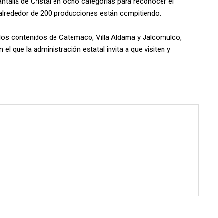
ntalla de Cristal en ocho categorías para reconocer el
 alrededor de 200 producciones están compitiendo.
 los contenidos de Catemaco, Villa Aldama y Jalcomulco,
l que la administración estatal invita a que visiten y