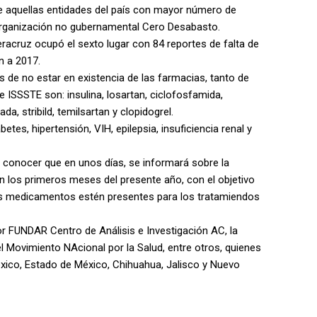
tre aquellas entidades del país con mayor número de
organización no gubernamental Cero Desabasto.
eracruz ocupó el sexto lugar con 84 reportes de falta de
n a 2017.
 no estar en existencia de las farmacias, tanto de
 ISSSTE son: insulina, losartan, ciclofosfamida,
a, stribild, temilsartan y clopidogrel.
s, hipertensión, VIH, epilepsia, insuficiencia renal y
a conocer que en unos días, se informará sobre la
 los primeros meses del presente año, con el objetivo
los medicamentos estén presentes para los tratamiendos
 FUNDAR Centro de Análisis e Investigación AC, la
 Movimiento NAcional por la Salud, entre otros, quienes
xico, Estado de México, Chihuahua, Jalisco y Nuevo