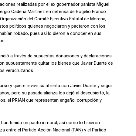
raciones realizadas por el ex gobernador panista Miguel
, Sergio Cadena Martínez en defensa de Rogelio Franco
 Organización del Comité Ejecutivo Estatal de Morena,
tos políticos quienes negociaron y pactaron con los
 habían robado, pues así lo dieron a conocer en sus
os.
undió a través de supuestas donaciones y declaraciones
ron supuestamente quitar los bienes que Javier Duarte de
los veracruzanos.
rso y quiere revivir su afrenta con Javier Duarte y seguir
nos, pero su pasada alianza los dejó al descubierto, la
dos, el PRIAN que representan engaño, corrupción y
s han tenido un pacto inmoral, así como lo hicieron
za entre el Partido Acción Nacional (PAN) y el Partido