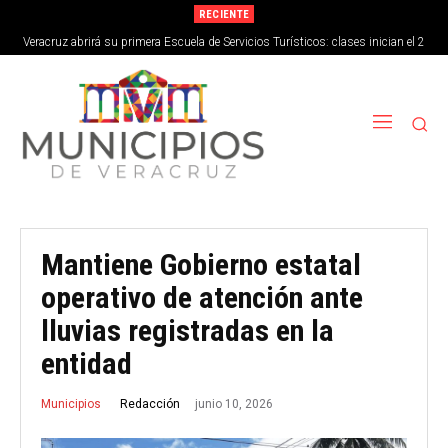
RECIENTE
Veracruz abrirá su primera Escuela de Servicios Turísticos: clases inician el 2
de septiembre
Mantiene Gobierno estatal
operativo de atención ante
lluvias registradas en la
entidad
junio 10, 2026
Redacción
Municipios