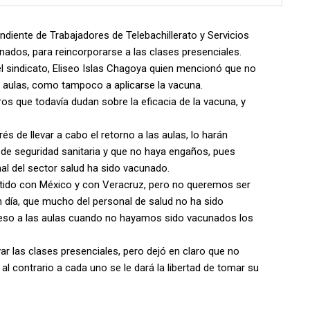
endiente de Trabajadores de Telebachillerato y Servicios
ados, para reincorporarse a las clases presenciales.
del sindicato, Eliseo Islas Chagoya quien mencionó que no
as aulas, como tampoco a aplicarse la vacuna.
os que todavía dudan sobre la eficacia de la vacuna, y
s de llevar a cabo el retorno a las aulas, lo harán
de seguridad sanitaria y que no haya engaños, pues
nal del sector salud ha sido vacunado.
tido con México y con Veracruz, pero no queremos ser
ía, que mucho del personal de salud no ha sido
so a las aulas cuando no hayamos sido vacunados los
ivar las clases presenciales, pero dejó en claro que no
l contrario a cada uno se le dará la libertad de tomar su