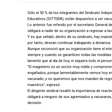
Sólo el 50 % de los integrantes del Sindicato Indep
Educativos (SITTEBA), están dispuestos a ser vacun
Lo anterior fue referido por el secretario General 
obligará a nadie de su organización a regresar a l
Y es que señaló, dentro de su sindicato, hay maestr
por tanto, desean continuar trabajando a distancia.
Aunque reconoció que su organización tiene el interé
siempre y cuando se garanticen todas las medidas 
lamentó que al día de hoy, ni siquiera todo el perso
“El magisterio es un sector muy noble y comprome
engañados, porque lamentablemente vemos hoy en d
vacunado, y no queremos que nos manden de regre
maestros”, expresó.
El dirigente sindical resaltó la importancia de react
obligará a ninguno de sus agremiados a vacunarse, a
decisión.